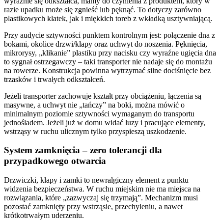
wyraźnie się odkształca, mamy do czynienia z produktem, który w
razie upadku może się zgnieść lub pęknąć. To dotyczy zarówno
plastikowych klatek, jak i miękkich toreb z wkładką usztywniającą.
Przy audycie sztywności punktem kontrolnym jest: połączenie dna z
bokami, okolice drzwi/klapy oraz uchwyt do noszenia. Pęknięcia,
mikrorysy, „klikanie” plastiku przy nacisku czy wyraźne ugięcia dna
to sygnał ostrzegawczy – taki transporter nie nadaje się do montażu
na rowerze. Konstrukcja powinna wytrzymać silne dociśnięcie bez
trzasków i trwałych odkształceń.
Jeżeli transporter zachowuje kształt przy obciążeniu, łączenia są
masywne, a uchwyt nie „tańczy” na boki, można mówić o
minimalnym poziomie sztywności wymaganym do transportu
jednośladem. Jeżeli już w domu widać luzy i pracujące elementy,
wstrząsy w ruchu ulicznym tylko przyspieszą uszkodzenie.
System zamknięcia – zero tolerancji dla
przypadkowego otwarcia
Drzwiczki, klapy i zamki to newralgiczny element z punktu
widzenia bezpieczeństwa. W ruchu miejskim nie ma miejsca na
rozwiązania, które „zazwyczaj się trzymają”. Mechanizm musi
pozostać zamknięty przy wstrząsie, przechyleniu, a nawet
krótkotrwałym uderzeniu.