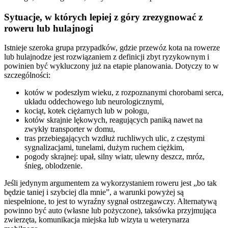
Sytuacje, w których lepiej z góry zrezygnować z
roweru lub hulajnogi
Istnieje szeroka grupa przypadków, gdzie przewóz kota na rowerze
lub hulajnodze jest rozwiązaniem z definicji zbyt ryzykownym i
powinien być wykluczony już na etapie planowania. Dotyczy to w
szczególności:
kotów w podeszłym wieku, z rozpoznanymi chorobami serca,
układu oddechowego lub neurologicznymi,
kociąt, kotek ciężarnych lub w połogu,
kotów skrajnie lękowych, reagujących paniką nawet na
zwykły transporter w domu,
tras przebiegających wzdłuż ruchliwych ulic, z częstymi
sygnalizacjami, tunelami, dużym ruchem ciężkim,
pogody skrajnej: upał, silny wiatr, ulewny deszcz, mróz,
śnieg, oblodzenie.
Jeśli jedynym argumentem za wykorzystaniem roweru jest „bo tak
będzie taniej i szybciej dla mnie”, a warunki powyżej są
niespełnione, to jest to wyraźny sygnał ostrzegawczy. Alternatywą
powinno być auto (własne lub pożyczone), taksówka przyjmująca
zwierzęta, komunikacja miejska lub wizyta u weterynarza