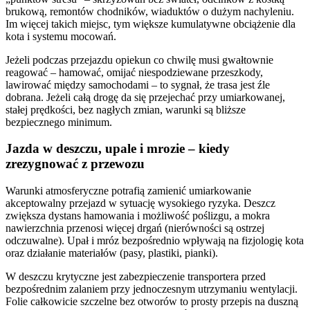
brukową, remontów chodników, wiaduktów o dużym nachyleniu.
Im więcej takich miejsc, tym większe kumulatywne obciążenie dla
kota i systemu mocowań.
Jeżeli podczas przejazdu opiekun co chwilę musi gwałtownie
reagować – hamować, omijać niespodziewane przeszkody,
lawirować między samochodami – to sygnał, że trasa jest źle
dobrana. Jeżeli całą drogę da się przejechać przy umiarkowanej,
stałej prędkości, bez nagłych zmian, warunki są bliższe
bezpiecznego minimum.
Jazda w deszczu, upale i mrozie – kiedy
zrezygnować z przewozu
Warunki atmosferyczne potrafią zamienić umiarkowanie
akceptowalny przejazd w sytuację wysokiego ryzyka. Deszcz
zwiększa dystans hamowania i możliwość poślizgu, a mokra
nawierzchnia przenosi więcej drgań (nierówności są ostrzej
odczuwalne). Upał i mróz bezpośrednio wpływają na fizjologię kota
oraz działanie materiałów (pasy, plastiki, pianki).
W deszczu krytyczne jest zabezpieczenie transportera przed
bezpośrednim zalaniem przy jednoczesnym utrzymaniu wentylacji.
Folie całkowicie szczelne bez otworów to prosty przepis na duszną