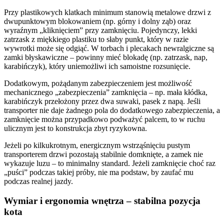
Przy plastikowych klatkach minimum stanowią metalowe drzwi z
dwupunktowym blokowaniem (np. górny i dolny ząb) oraz
wyraźnym „kliknięciem” przy zamknięciu. Pojedynczy, lekki
zatrzask z miękkiego plastiku to słaby punkt, który w razie
wywrotki może się odgiąć. W torbach i plecakach newralgiczne są
zamki błyskawiczne – powinny mieć blokadę (np. zatrzask, nap,
karabińczyk), który uniemożliwi ich samoistne rozsunięcie.
Dodatkowym, pożądanym zabezpieczeniem jest możliwość
mechanicznego „zabezpieczenia” zamknięcia – np. mała kłódka,
karabińczyk przełożony przez dwa suwaki, pasek z napą. Jeśli
transporter nie daje żadnego pola do dodatkowego zabezpieczenia, a
zamknięcie można przypadkowo podważyć palcem, to w ruchu
ulicznym jest to konstrukcja zbyt ryzykowna.
Jeżeli po kilkukrotnym, energicznym wstrząśnięciu pustym
transporterem drzwi pozostają stabilnie domknięte, a zamek nie
wykazuje luzu – to minimalny standard. Jeżeli zamknięcie choć raz
„puści” podczas takiej próby, nie ma podstaw, by zaufać mu
podczas realnej jazdy.
Wymiar i ergonomia wnętrza – stabilna pozycja
kota