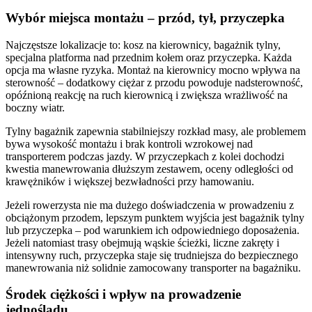
Wybór miejsca montażu – przód, tył, przyczepka
Najczęstsze lokalizacje to: kosz na kierownicy, bagażnik tylny,
specjalna platforma nad przednim kołem oraz przyczepka. Każda
opcja ma własne ryzyka. Montaż na kierownicy mocno wpływa na
sterowność – dodatkowy ciężar z przodu powoduje nadsterowność,
opóźnioną reakcję na ruch kierownicą i zwiększa wrażliwość na
boczny wiatr.
Tylny bagażnik zapewnia stabilniejszy rozkład masy, ale problemem
bywa wysokość montażu i brak kontroli wzrokowej nad
transporterem podczas jazdy. W przyczepkach z kolei dochodzi
kwestia manewrowania dłuższym zestawem, oceny odległości od
krawężników i większej bezwładności przy hamowaniu.
Jeżeli rowerzysta nie ma dużego doświadczenia w prowadzeniu z
obciążonym przodem, lepszym punktem wyjścia jest bagażnik tylny
lub przyczepka – pod warunkiem ich odpowiedniego doposażenia.
Jeżeli natomiast trasy obejmują wąskie ścieżki, liczne zakręty i
intensywny ruch, przyczepka staje się trudniejsza do bezpiecznego
manewrowania niż solidnie zamocowany transporter na bagażniku.
Środek ciężkości i wpływ na prowadzenie
jednośladu