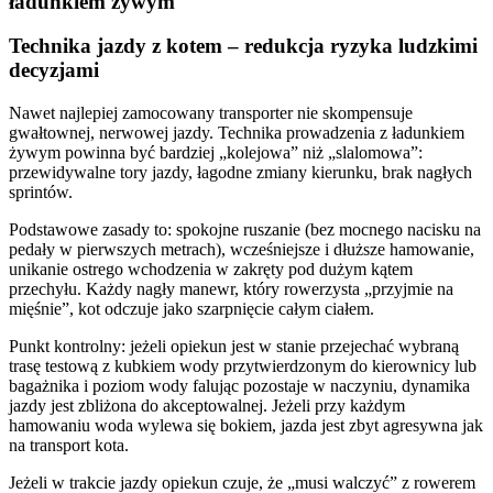
ładunkiem żywym
Technika jazdy z kotem – redukcja ryzyka ludzkimi
decyzjami
Nawet najlepiej zamocowany transporter nie skompensuje
gwałtownej, nerwowej jazdy. Technika prowadzenia z ładunkiem
żywym powinna być bardziej „kolejowa” niż „slalomowa”:
przewidywalne tory jazdy, łagodne zmiany kierunku, brak nagłych
sprintów.
Podstawowe zasady to: spokojne ruszanie (bez mocnego nacisku na
pedały w pierwszych metrach), wcześniejsze i dłuższe hamowanie,
unikanie ostrego wchodzenia w zakręty pod dużym kątem
przechyłu. Każdy nagły manewr, który rowerzysta „przyjmie na
mięśnie”, kot odczuje jako szarpnięcie całym ciałem.
Punkt kontrolny: jeżeli opiekun jest w stanie przejechać wybraną
trasę testową z kubkiem wody przytwierdzonym do kierownicy lub
bagażnika i poziom wody falując pozostaje w naczyniu, dynamika
jazdy jest zbliżona do akceptowalnej. Jeżeli przy każdym
hamowaniu woda wylewa się bokiem, jazda jest zbyt agresywna jak
na transport kota.
Jeżeli w trakcie jazdy opiekun czuje, że „musi walczyć” z rowerem