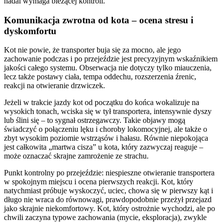
nadal wymaga bieżącej kontroli.
Komunikacja zwrotna od kota – ocena stresu i
dyskomfortu
Kot nie powie, że transporter buja się za mocno, ale jego
zachowanie podczas i po przejeździe jest precyzyjnym wskaźnikiem
jakości całego systemu. Obserwacja nie dotyczy tylko miauczenia,
lecz także postawy ciała, tempa oddechu, rozszerzenia źrenic,
reakcji na otwieranie drzwiczek.
Jeżeli w trakcie jazdy kot od początku do końca wokalizuje na
wysokich tonach, wciska się w tył transportera, intensywnie dyszy
lub ślini się – to sygnał ostrzegawczy. Takie objawy mogą
świadczyć o połączeniu lęku i choroby lokomocyjnej, ale także o
zbyt wysokim poziomie wstrząsów i hałasu. Równie niepokojąca
jest całkowita „martwa cisza” u kota, który zazwyczaj reaguje –
może oznaczać skrajne zamrożenie ze strachu.
Punkt kontrolny po przejeździe: niespieszne otwieranie transportera
w spokojnym miejscu i ocena pierwszych reakcji. Kot, który
natychmiast próbuje wyskoczyć, uciec, chowa się w pierwszy kąt i
długo nie wraca do równowagi, prawdopodobnie przeżył przejazd
jako skrajnie niekomfortowy. Kot, który ostrożnie wychodzi, ale po
chwili zaczyna typowe zachowania (mycie, eksploracja), zwykle