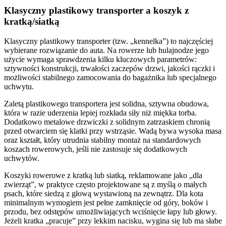
Klasyczny plastikowy transporter a koszyk z
kratką/siatką
Klasyczny plastikowy transporter (tzw. „kennelka”) to najczęściej
wybierane rozwiązanie do auta. Na rowerze lub hulajnodze jego
użycie wymaga sprawdzenia kilku kluczowych parametrów:
sztywności konstrukcji, trwałości zaczepów drzwi, jakości rączki i
możliwości stabilnego zamocowania do bagażnika lub specjalnego
uchwytu.
Zaletą plastikowego transportera jest solidna, sztywna obudowa,
która w razie uderzenia lepiej rozkłada siły niż miękka torba.
Dodatkowo metalowe drzwiczki z solidnym zatrzaskiem chronią
przed otwarciem się klatki przy wstrząsie. Wadą bywa wysoka masa
oraz kształt, który utrudnia stabilny montaż na standardowych
koszach rowerowych, jeśli nie zastosuje się dodatkowych
uchwytów.
Koszyki rowerowe z kratką lub siatką, reklamowane jako „dla
zwierząt”, w praktyce często projektowane są z myślą o małych
psach, które siedzą z głową wystawioną na zewnątrz. Dla kota
minimalnym wymogiem jest pełne zamknięcie od góry, boków i
przodu, bez odstępów umożliwiających wciśnięcie łapy lub głowy.
Jeżeli kratka „pracuje” przy lekkim nacisku, wygina się lub ma słabe