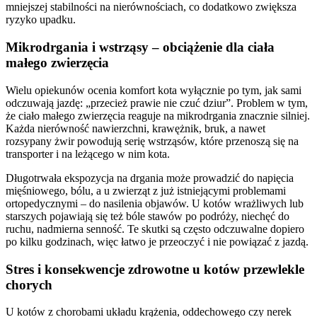
mniejszej stabilności na nierównościach, co dodatkowo zwiększa
ryzyko upadku.
Mikrodrgania i wstrząsy – obciążenie dla ciała
małego zwierzęcia
Wielu opiekunów ocenia komfort kota wyłącznie po tym, jak sami
odczuwają jazdę: „przecież prawie nie czuć dziur”. Problem w tym,
że ciało małego zwierzęcia reaguje na mikrodrgania znacznie silniej.
Każda nierówność nawierzchni, krawężnik, bruk, a nawet
rozsypany żwir powodują serię wstrząsów, które przenoszą się na
transporter i na leżącego w nim kota.
Długotrwała ekspozycja na drgania może prowadzić do napięcia
mięśniowego, bólu, a u zwierząt z już istniejącymi problemami
ortopedycznymi – do nasilenia objawów. U kotów wrażliwych lub
starszych pojawiają się też bóle stawów po podróży, niechęć do
ruchu, nadmierna senność. Te skutki są często odczuwalne dopiero
po kilku godzinach, więc łatwo je przeoczyć i nie powiązać z jazdą.
Stres i konsekwencje zdrowotne u kotów przewlekle
chorych
U kotów z chorobami układu krążenia, oddechowego czy nerek