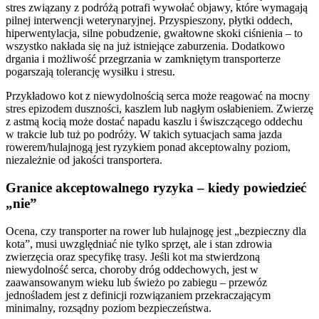
stres związany z podróżą potrafi wywołać objawy, które wymagają
pilnej interwencji weterynaryjnej. Przyspieszony, płytki oddech,
hiperwentylacja, silne pobudzenie, gwałtowne skoki ciśnienia – to
wszystko nakłada się na już istniejące zaburzenia. Dodatkowo
drgania i możliwość przegrzania w zamkniętym transporterze
pogarszają tolerancję wysiłku i stresu.
Przykładowo kot z niewydolnością serca może reagować na mocny
stres epizodem duszności, kaszlem lub nagłym osłabieniem. Zwierzę
z astmą kocią może dostać napadu kaszlu i świszczącego oddechu
w trakcie lub tuż po podróży. W takich sytuacjach sama jazda
rowerem/hulajnogą jest ryzykiem ponad akceptowalny poziom,
niezależnie od jakości transportera.
Granice akceptowalnego ryzyka – kiedy powiedzieć
„nie”
Ocena, czy transporter na rower lub hulajnogę jest „bezpieczny dla
kota”, musi uwzględniać nie tylko sprzęt, ale i stan zdrowia
zwierzęcia oraz specyfikę trasy. Jeśli kot ma stwierdzoną
niewydolność serca, choroby dróg oddechowych, jest w
zaawansowanym wieku lub świeżo po zabiegu – przewóz
jednośladem jest z definicji rozwiązaniem przekraczającym
minimalny, rozsądny poziom bezpieczeństwa.