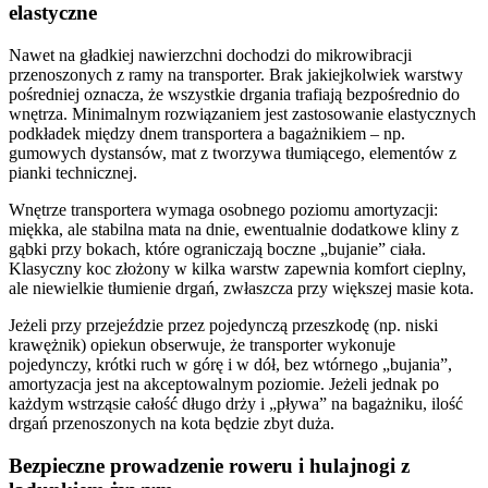
elastyczne
Nawet na gładkiej nawierzchni dochodzi do mikrowibracji
przenoszonych z ramy na transporter. Brak jakiejkolwiek warstwy
pośredniej oznacza, że wszystkie drgania trafiają bezpośrednio do
wnętrza. Minimalnym rozwiązaniem jest zastosowanie elastycznych
podkładek między dnem transportera a bagażnikiem – np.
gumowych dystansów, mat z tworzywa tłumiącego, elementów z
pianki technicznej.
Wnętrze transportera wymaga osobnego poziomu amortyzacji:
miękka, ale stabilna mata na dnie, ewentualnie dodatkowe kliny z
gąbki przy bokach, które ograniczają boczne „bujanie” ciała.
Klasyczny koc złożony w kilka warstw zapewnia komfort cieplny,
ale niewielkie tłumienie drgań, zwłaszcza przy większej masie kota.
Jeżeli przy przejeździe przez pojedynczą przeszkodę (np. niski
krawężnik) opiekun obserwuje, że transporter wykonuje
pojedynczy, krótki ruch w górę i w dół, bez wtórnego „bujania”,
amortyzacja jest na akceptowalnym poziomie. Jeżeli jednak po
każdym wstrząsie całość długo drży i „pływa” na bagażniku, ilość
drgań przenoszonych na kota będzie zbyt duża.
Bezpieczne prowadzenie roweru i hulajnogi z