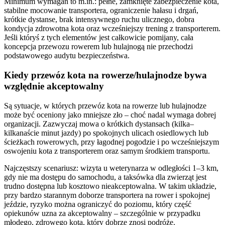
Minimum wymagań to m.in.: pełne, zamknięte zabezpieczenie kota,
stabilne mocowanie transportera, ograniczenie hałasu i drgań,
krótkie dystanse, brak intensywnego ruchu ulicznego, dobra
kondycja zdrowotna kota oraz wcześniejszy trening z transporterem.
Jeśli któryś z tych elementów jest całkowicie pomijany, cała
koncepcja przewozu rowerem lub hulajnogą nie przechodzi
podstawowego audytu bezpieczeństwa.
Kiedy przewóz kota na rowerze/hulajnodze bywa
względnie akceptowalny
Są sytuacje, w których przewóz kota na rowerze lub hulajnodze
może być oceniony jako mniejsze zło – choć nadal wymaga dobrej
organizacji. Zazwyczaj mowa o krótkich dystansach (kilka–
kilkanaście minut jazdy) po spokojnych ulicach osiedlowych lub
ścieżkach rowerowych, przy łagodnej pogodzie i po wcześniejszym
oswojeniu kota z transporterem oraz samym środkiem transportu.
Najczęstszy scenariusz: wizyta u weterynarza w odległości 1–3 km,
gdy nie ma dostępu do samochodu, a taksówka dla zwierząt jest
trudno dostępna lub kosztowo nieakceptowalna. W takim układzie,
przy bardzo starannym doborze transportera na rower i spokojnej
jeździe, ryzyko można ograniczyć do poziomu, który część
opiekunów uzna za akceptowalny – szczególnie w przypadku
młodego, zdrowego kota, który dobrze znosi podróże.