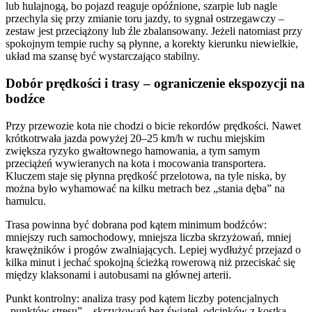
lub hulajnogą, bo pojazd reaguje opóźnione, szarpie lub nagle
przechyla się przy zmianie toru jazdy, to sygnał ostrzegawczy –
zestaw jest przeciążony lub źle zbalansowany. Jeżeli natomiast przy
spokojnym tempie ruchy są płynne, a korekty kierunku niewielkie,
układ ma szansę być wystarczająco stabilny.
Dobór prędkości i trasy – ograniczenie ekspozycji na
bodźce
Przy przewozie kota nie chodzi o bicie rekordów prędkości. Nawet
krótkotrwała jazda powyżej 20–25 km/h w ruchu miejskim
zwiększa ryzyko gwałtownego hamowania, a tym samym
przeciążeń wywieranych na kota i mocowania transportera.
Kluczem staje się płynna prędkość przelotowa, na tyle niska, by
można było wyhamować na kilku metrach bez „stania dęba” na
hamulcu.
Trasa powinna być dobrana pod kątem minimum bodźców:
mniejszy ruch samochodowy, mniejsza liczba skrzyżowań, mniej
krawężników i progów zwalniających. Lepiej wydłużyć przejazd o
kilka minut i jechać spokojną ścieżką rowerową niż przeciskać się
między klaksonami i autobusami na głównej arterii.
Punkt kontrolny: analiza trasy pod kątem liczby potencjalnych
„punktów stresu” – skrzyżowań bez świateł, odcinków z kostką