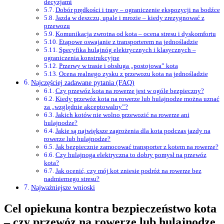
decyzjami
Dobór prędkości i trasy – ograniczenie ekspozycji na bodźce
Jazda w deszczu, upale i mrozie – kiedy zrezygnować z
przewozu
Komunikacja zwrotna od kota – ocena stresu i dyskomfortu
Etapowe oswajanie z transporterem na jednośladzie
Specyfika hulajnóg elektrycznych i klasycznych –
ograniczenia konstrukcyjne
Przerwy w trasie i obsługa „postojowa” kota
Ocena realnego zysku z przewozu kota na jednośladzie
Najczęściej zadawane pytania (FAQ)
Czy przewóz kota na rowerze jest w ogóle bezpieczny?
Kiedy przewóz kota na rowerze lub hulajnodze można uznać
za „względnie akceptowalny”?
Jakich kotów nie wolno przewozić na rowerze ani
hulajnodze?
Jakie są największe zagrożenia dla kota podczas jazdy na
rowerze lub hulajnodze?
Jak bezpiecznie zamocować transporter z kotem na rowerze?
Czy hulajnoga elektryczna to dobry pomysł na przewóz
kota?
Jak ocenić, czy mój kot zniesie podróż na rowerze bez
nadmiernego stresu?
Najważniejsze wnioski
Cel opiekuna kontra bezpieczeństwo kota
– czy przewóz na rowerze lub hulajnodze