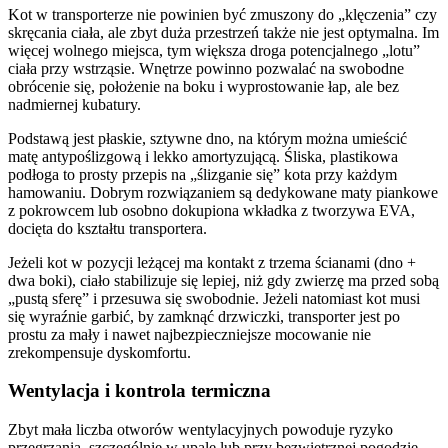
Kot w transporterze nie powinien być zmuszony do „klęczenia” czy
skręcania ciała, ale zbyt duża przestrzeń także nie jest optymalna. Im
więcej wolnego miejsca, tym większa droga potencjalnego „lotu”
ciała przy wstrząsie. Wnętrze powinno pozwalać na swobodne
obrócenie się, położenie na boku i wyprostowanie łap, ale bez
nadmiernej kubatury.
Podstawą jest płaskie, sztywne dno, na którym można umieścić
matę antypoślizgową i lekko amortyzującą. Śliska, plastikowa
podłoga to prosty przepis na „ślizganie się” kota przy każdym
hamowaniu. Dobrym rozwiązaniem są dedykowane maty piankowe
z pokrowcem lub osobno dokupiona wkładka z tworzywa EVA,
docięta do kształtu transportera.
Jeżeli kot w pozycji leżącej ma kontakt z trzema ścianami (dno +
dwa boki), ciało stabilizuje się lepiej, niż gdy zwierzę ma przed sobą
„pustą sferę” i przesuwa się swobodnie. Jeżeli natomiast kot musi
się wyraźnie garbić, by zamknąć drzwiczki, transporter jest po
prostu za mały i nawet najbezpieczniejsze mocowanie nie
zrekompensuje dyskomfortu.
Wentylacja i kontrola termiczna
Zbyt mała liczba otworów wentylacyjnych powoduje ryzyko
przegrzania, szczególnie w upale lub przy bezwietrznej pogodzie.