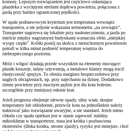
komorę. Lepszym rozwiązaniem jest częściowo osłaniająca
plandeka z wyciętymi strefami dopływu powietrza, połączona z
jazdą przy bardzo ograniczonej prędkości.
W upale podstawowym kryterium jest temperatura wewnątrz
transportera, a nie jedynie wskazania termometru „na zewnątrz”.
Transporter nagrzewa się lokalnie przy nasłonecznieniu, a jazda po
mieście między nagrzanymi budynkami wzmacnia efekt „miejskiej
wyspy ciepła”. Krótki postój na słońcu z nieruchomym powietrzem
potrafi w kilka minut podnieść temperaturę wnętrza do
niebezpiecznego poziomu.
Mróz i wilgoć działają przede wszystkim na elementy mocujące:
plastik kruszeje, taśmy sztywnieją, a metalowe klamry mogą tracić
elastyczność sprężyn. To obniża margines bezpieczeństwa przy
nagłych obciążeniach, np. przy najechaniu na dziurę. Dodatkowo
zimne powietrze przy mocnym pędzie jest dla kota bolesne,
szczególnie przy mniejszej osłonie krat.
Jeżeli prognoza obejmuje ulewne opady, silny wiatr, skrajne
temperatury lub oblodzenie, przewóz kota na jednośladzie należy
traktować jako rozwiązanie awaryjne, a nie standard. Jeżeli mimo
chłodu czy upału opiekun jest w stanie zapewnić stabilny
mikroklimat w transporterze, trasa jest krótka i pozbawiona
ekstremów (śliska kostka, strome zjazdy), ryzyko jest mniejsze, choć