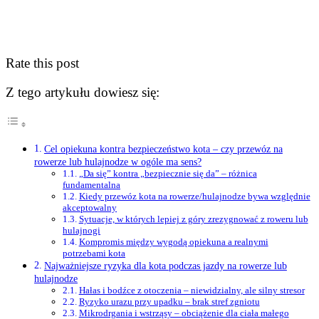
Rate this post
Z tego artykułu dowiesz się:
Cel opiekuna kontra bezpieczeństwo kota – czy przewóz na
rowerze lub hulajnodze w ogóle ma sens?
„Da się” kontra „bezpiecznie się da” – różnica
fundamentalna
Kiedy przewóz kota na rowerze/hulajnodze bywa względnie
akceptowalny
Sytuacje, w których lepiej z góry zrezygnować z roweru lub
hulajnogi
Kompromis między wygodą opiekuna a realnymi
potrzebami kota
Najważniejsze ryzyka dla kota podczas jazdy na rowerze lub
hulajnodze
Hałas i bodźce z otoczenia – niewidzialny, ale silny stresor
Ryzyko urazu przy upadku – brak stref zgniotu
Mikrodrgania i wstrząsy – obciążenie dla ciała małego