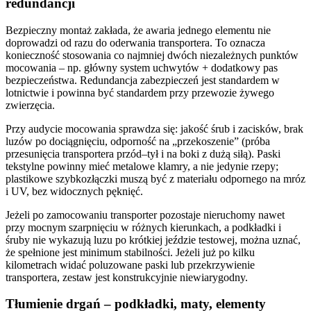
redundancji
Bezpieczny montaż zakłada, że awaria jednego elementu nie
doprowadzi od razu do oderwania transportera. To oznacza
konieczność stosowania co najmniej dwóch niezależnych punktów
mocowania – np. główny system uchwytów + dodatkowy pas
bezpieczeństwa. Redundancja zabezpieczeń jest standardem w
lotnictwie i powinna być standardem przy przewozie żywego
zwierzęcia.
Przy audycie mocowania sprawdza się: jakość śrub i zacisków, brak
luzów po dociągnięciu, odporność na „przekoszenie” (próba
przesunięcia transportera przód–tył i na boki z dużą siłą). Paski
tekstylne powinny mieć metalowe klamry, a nie jedynie rzepy;
plastikowe szybkozłączki muszą być z materiału odpornego na mróz
i UV, bez widocznych pęknięć.
Jeżeli po zamocowaniu transporter pozostaje nieruchomy nawet
przy mocnym szarpnięciu w różnych kierunkach, a podkładki i
śruby nie wykazują luzu po krótkiej jeździe testowej, można uznać,
że spełnione jest minimum stabilności. Jeżeli już po kilku
kilometrach widać poluzowane paski lub przekrzywienie
transportera, zestaw jest konstrukcyjnie niewiarygodny.
Tłumienie drgań – podkładki, maty, elementy