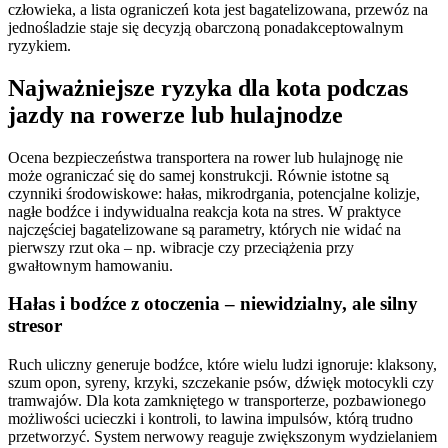
człowieka, a lista ograniczeń kota jest bagatelizowana, przewóz na
jednośladzie staje się decyzją obarczoną ponadakceptowalnym
ryzykiem.
Najważniejsze ryzyka dla kota podczas
jazdy na rowerze lub hulajnodze
Ocena bezpieczeństwa transportera na rower lub hulajnogę nie
może ograniczać się do samej konstrukcji. Równie istotne są
czynniki środowiskowe: hałas, mikrodrgania, potencjalne kolizje,
nagłe bodźce i indywidualna reakcja kota na stres. W praktyce
najczęściej bagatelizowane są parametry, których nie widać na
pierwszy rzut oka – np. wibracje czy przeciążenia przy
gwałtownym hamowaniu.
Hałas i bodźce z otoczenia – niewidzialny, ale silny
stresor
Ruch uliczny generuje bodźce, które wielu ludzi ignoruje: klaksony,
szum opon, syreny, krzyki, szczekanie psów, dźwięk motocykli czy
tramwajów. Dla kota zamkniętego w transporterze, pozbawionego
możliwości ucieczki i kontroli, to lawina impulsów, którą trudno
przetworzyć. System nerwowy reaguje zwiększonym wydzielaniem