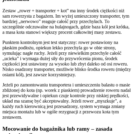
Zestaw „rower + transporter + kot” ma inny środek ciężkości niż
sam rowerzysta z bagażem. Im wyżej umieszczony transporter, tym
bardziej „nerwowo” reaguje całość przy przechyłach. To
szczególnie odczuwalne na hulajnogach, gdzie baza kół jest krótka,
a masa kota stanowi większy procent całkowitej masy zestawu.
Punktem kontrolnym jest test statyczny: rower postawiony na
płaskim podłożu, opiekun lekko przechyla go w obie strony,
symulując nagłe ruchy. Jeżeli przy niewielkim przechyle całość
„ucieka” i wymaga dużej siły do przywrócenia pionu, środek
ciężkości jest ustawiony za wysoko lub zbyt daleko od osi roweru.
Nisko osadzony transporter, możliwie blisko środka roweru (między
osiami kół), jest zawsze korzystniejszy.
Jeżeli po zamontowaniu transportera i umieszczeniu balastu o masie
zbliżonej do kota (np. worek z piaskiem) prowadzenie roweru nadal
jest przewidywalne i opiekun czuje kontrole przy niskiej prędkości,
układ ma szansę być akceptowalny. Jeżeli rower „myszkuje”, a
każdy ruch kierownicą jest przesadzony, system wymaga zmiany
miejsca montażu lub w ogóle rezygnacji z przewozu kota tym
zestawem.
Mocowanie do bagażnika lub ramy – zasada