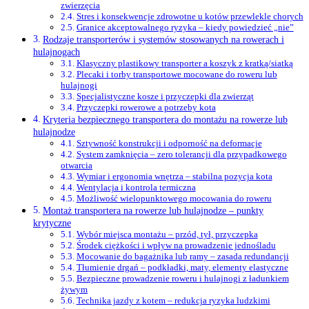
zwierzęcia
Stres i konsekwencje zdrowotne u kotów przewlekle chorych
Granice akceptowalnego ryzyka – kiedy powiedzieć „nie”
Rodzaje transporterów i systemów stosowanych na rowerach i
hulajnogach
Klasyczny plastikowy transporter a koszyk z kratką/siatką
Plecaki i torby transportowe mocowane do roweru lub
hulajnogi
Specjalistyczne kosze i przyczepki dla zwierząt
Przyczepki rowerowe a potrzeby kota
Kryteria bezpiecznego transportera do montażu na rowerze lub
hulajnodze
Sztywność konstrukcji i odporność na deformacje
System zamknięcia – zero tolerancji dla przypadkowego
otwarcia
Wymiar i ergonomia wnętrza – stabilna pozycja kota
Wentylacja i kontrola termiczna
Możliwość wielopunktowego mocowania do roweru
Montaż transportera na rowerze lub hulajnodze – punkty
krytyczne
Wybór miejsca montażu – przód, tył, przyczepka
Środek ciężkości i wpływ na prowadzenie jednośladu
Mocowanie do bagażnika lub ramy – zasada redundancji
Tłumienie drgań – podkładki, maty, elementy elastyczne
Bezpieczne prowadzenie roweru i hulajnogi z ładunkiem
żywym
Technika jazdy z kotem – redukcja ryzyka ludzkimi