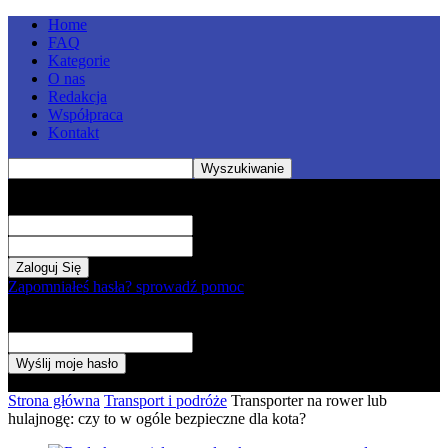
Home
FAQ
Kategorie
O nas
Redakcja
Współpraca
Kontakt
Zaloguj
Witamy! Zaloguj się na swoje konto
Twoja nazwa użytkownika
Twoje hasło
Zapomniałeś hasła? sprowadź pomoc
Odzyskiwanie hasła
Odzyskaj swoje hasło
Twój e-mail
Hasło zostanie wysłane e-mailem.
Strona główna
Transport i podróże
Transporter na rower lub
hulajnogę: czy to w ogóle bezpieczne dla kota?