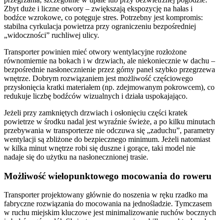
Zbyt duże i liczne otwory – zwiększają ekspozycję na hałas i
bodźce wzrokowe, co potęguje stres. Potrzebny jest kompromis:
stabilna cyrkulacja powietrza przy ograniczeniu bezpośredniej
„widoczności” ruchliwej ulicy.
Transporter powinien mieć otwory wentylacyjne rozłożone
równomiernie na bokach i w drzwiach, ale niekoniecznie w dachu –
bezpośrednie nasłonecznienie przez górny panel szybko przegrzewa
wnętrze. Dobrym rozwiązaniem jest możliwość częściowego
przysłonięcia kratki materiałem (np. zdejmowanym pokrowcem), co
redukuje liczbę bodźców wizualnych i działa uspokajająco.
Jeżeli przy zamkniętych drzwiach i osłonięciu części kratek
powietrze w środku nadal jest wyraźnie świeże, a po kilku minutach
przebywania w transporterze nie odczuwa się „zaduchu”, parametry
wentylacji są zbliżone do bezpiecznego minimum. Jeżeli natomiast
w kilka minut wnętrze robi się duszne i gorące, taki model nie
nadaje się do użytku na nasłonecznionej trasie.
Możliwość wielopunktowego mocowania do roweru
Transporter projektowany głównie do noszenia w ręku rzadko ma
fabryczne rozwiązania do mocowania na jednośladzie. Tymczasem
w ruchu miejskim kluczowe jest minimalizowanie ruchów bocznych