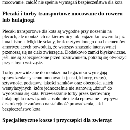
mocowanie, całość nie spełnia wymagań bezpieczeństwa dla kota.
Plecaki i torby transportowe mocowane do roweru
lub hulajnogi
Plecaki transportowe dla kota są wygodne przy noszeniu na
plecach, ale montaż ich na kierownicy lub bagażniku roweru to już
inna historia. Miękkie ściany, brak usztywnionego dna i elementów
amortyzujących powodują, że wstrząsy znacznie intensywniej
przenoszą się na ciało zwierzęcia. Dodatkowo zamki błyskawiczne,
jeśli nie są zabezpieczone przed rozsuwaniem, potrafią się otworzyć
przy silnym wstrząsie.
Torby przewidziane do montażu na bagażniku wymagają
sprawdzenia: systemu mocowania (paski, klamry, rzepy),
sztywności podstawy, jakości zamków oraz obecności siatek
wentylacyjnych, które jednocześnie nie stanowią „dziur” do
wydostania się kota. Przewieszanie torby przez kierownicę
hulajnogi to rozwiązanie absolutnie nieakceptowalne – wpływa
destrukcyjnie zarówno na stabilność prowadzenia, jak i
bezpieczeństwo kota.
Specjalistyczne kosze i przyczepki dla zwierząt