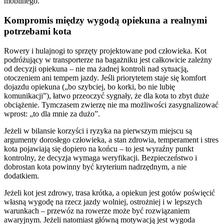
mobilnego.
Kompromis między wygodą opiekuna a realnymi
potrzebami kota
Rowery i hulajnogi to sprzęty projektowane pod człowieka. Kot
podróżujący w transporterze na bagażniku jest całkowicie zależny
od decyzji opiekuna – nie ma żadnej kontroli nad sytuacją,
otoczeniem ani tempem jazdy. Jeśli priorytetem staje się komfort
dojazdu opiekuna („bo szybciej, bo korki, bo nie lubię
komunikacji”), łatwo przeoczyć sygnały, że dla kota to zbyt duże
obciążenie. Tymczasem zwierzę nie ma możliwości zasygnalizować
wprost: „to dla mnie za dużo”.
Jeżeli w bilansie korzyści i ryzyka na pierwszym miejscu są
argumenty dorosłego człowieka, a stan zdrowia, temperament i stres
kota pojawiają się dopiero na końcu – to jest wyraźny punkt
kontrolny, że decyzja wymaga weryfikacji. Bezpieczeństwo i
dobrostan kota powinny być kryterium nadrzędnym, a nie
dodatkiem.
Jeżeli kot jest zdrowy, trasa krótka, a opiekun jest gotów poświęcić
własną wygodę na rzecz jazdy wolniej, ostrożniej i w lepszych
warunkach – przewóz na rowerze może być rozwiązaniem
awaryjnym. Jeżeli natomiast główną motywacją jest wygoda