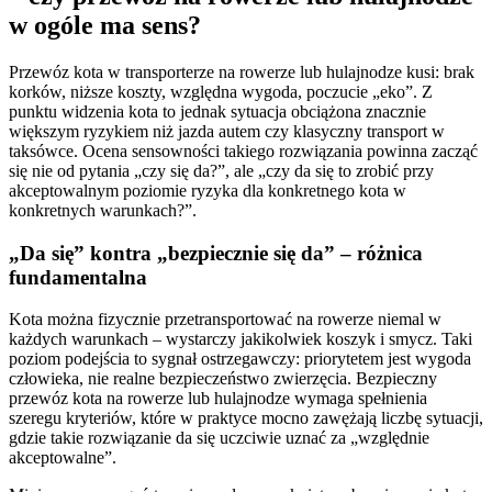
w ogóle ma sens?
Przewóz kota w transporterze na rowerze lub hulajnodze kusi: brak
korków, niższe koszty, względna wygoda, poczucie „eko”. Z
punktu widzenia kota to jednak sytuacja obciążona znacznie
większym ryzykiem niż jazda autem czy klasyczny transport w
taksówce. Ocena sensowności takiego rozwiązania powinna zacząć
się nie od pytania „czy się da?”, ale „czy da się to zrobić przy
akceptowalnym poziomie ryzyka dla konkretnego kota w
konkretnych warunkach?”.
„Da się” kontra „bezpiecznie się da” – różnica
fundamentalna
Kota można fizycznie przetransportować na rowerze niemal w
każdych warunkach – wystarczy jakikolwiek koszyk i smycz. Taki
poziom podejścia to sygnał ostrzegawczy: priorytetem jest wygoda
człowieka, nie realne bezpieczeństwo zwierzęcia. Bezpieczny
przewóz kota na rowerze lub hulajnodze wymaga spełnienia
szeregu kryteriów, które w praktyce mocno zawężają liczbę sytuacji,
gdzie takie rozwiązanie da się uczciwie uznać za „względnie
akceptowalne”.