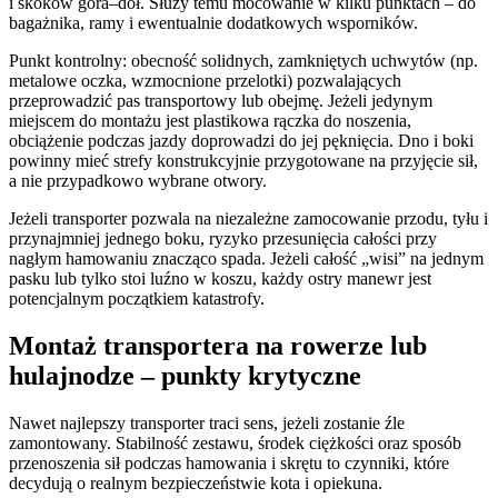
i skoków góra–dół. Służy temu mocowanie w kilku punktach – do
bagażnika, ramy i ewentualnie dodatkowych wsporników.
Punkt kontrolny: obecność solidnych, zamkniętych uchwytów (np.
metalowe oczka, wzmocnione przelotki) pozwalających
przeprowadzić pas transportowy lub obejmę. Jeżeli jedynym
miejscem do montażu jest plastikowa rączka do noszenia,
obciążenie podczas jazdy doprowadzi do jej pęknięcia. Dno i boki
powinny mieć strefy konstrukcyjnie przygotowane na przyjęcie sił,
a nie przypadkowo wybrane otwory.
Jeżeli transporter pozwala na niezależne zamocowanie przodu, tyłu i
przynajmniej jednego boku, ryzyko przesunięcia całości przy
nagłym hamowaniu znacząco spada. Jeżeli całość „wisi” na jednym
pasku lub tylko stoi luźno w koszu, każdy ostry manewr jest
potencjalnym początkiem katastrofy.
Montaż transportera na rowerze lub
hulajnodze – punkty krytyczne
Nawet najlepszy transporter traci sens, jeżeli zostanie źle
zamontowany. Stabilność zestawu, środek ciężkości oraz sposób
przenoszenia sił podczas hamowania i skrętu to czynniki, które
decydują o realnym bezpieczeństwie kota i opiekuna.