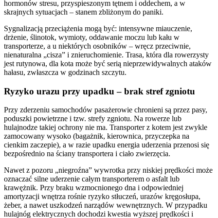
hormonów stresu, przyspieszonym tętnem i oddechem, a w
skrajnych sytuacjach – stanem zbliżonym do paniki.
Sygnalizacją przeciążenia mogą być: intensywne miauczenie,
drżenie, ślinotok, wymioty, oddawanie moczu lub kału w
transporterze, a u niektórych osobników – wręcz przeciwnie,
nienaturalna „cisza” i znieruchomienie. Trasa, która dla rowerzysty
jest rutynowa, dla kota może być serią nieprzewidywalnych ataków
hałasu, zwłaszcza w godzinach szczytu.
Ryzyko urazu przy upadku – brak stref zgniotu
Przy zderzeniu samochodów pasażerowie chronieni są przez pasy,
poduszki powietrzne i tzw. strefy zgniotu. Na rowerze lub
hulajnodze takiej ochrony nie ma. Transporter z kotem jest zwykle
zamocowany wysoko (bagażnik, kierownica, przyczepka na
cienkim zaczepie), a w razie upadku energia uderzenia przenosi się
bezpośrednio na ściany transportera i ciało zwierzęcia.
Nawet z pozoru „niegroźna” wywrotka przy niskiej prędkości może
oznaczać silne uderzenie całym transporterem o asfalt lub
krawężnik. Przy braku wzmocnionego dna i odpowiedniej
amortyzacji wnętrza rośnie ryzyko stłuczeń, urazów kręgosłupa,
żeber, a nawet uszkodzeń narządów wewnętrznych. W przypadku
hulajnóg elektrycznych dochodzi kwestia wyższej prędkości i