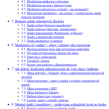
Moskitiera ramkowa i rolowana
Moskitiera na rzep i magnetyczna
Moskitiera drzwiowa i systemy „na zawiasach”
Mocniejsze moskitiery „pet screen” i wzmocnione siatki
przeciw insektom
Rodzaje siatek ochronnych dla kota
Siatki polietylenowe (sznurkowe)
Siatki stalowe (druciane, nierdzewne)
Siatki transparentne (bezbarwne, żyłkowe)
Siatki z atestem dla zwierząt
Siatki modułowe w ramach
Moskitiera czy siatka? – plusy i minusy obu rozwiązań
Bezpieczeństwo kota jako kryterium nadrzędne
Wygoda użytkowania i dostęp do okna
Estetyka i widoczność
Trwałość i serwis
Koszty początkowe i długoterminowe
Jak dobrać konkretne zabezpieczenie do typu okna i balkonu
Okna uchylne – blokady, kliny i zabezpieczenia bocznych
szczelin
Okna rozwierne – ramy z siatką i systemy przesuwnych
paneli
Okna przesuwne i HST
Okna dachowe i lukarny
Balkon klasyczny (otwarty)
Loggie, tarasy i ogrody zimowe
Montaż siatki i moskitiery – praktyczne wskazówki krok po kroku
Pomiar i planowanie przebiegu siatki