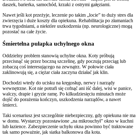
daszek, barierka, samochód, krzaki z ostrymi gałęziami.
Nawet jeśli kot przeżyje, leczenie po takim „locie” to duży stres dla
zwierzęcia i duże koszty dla opiekuna. Rehabilitacja po złamaniach
trwa tygodniami, a niektóre uszkodzenia (np. neurologiczne) mogą
pozostać na całe życie.
Śmiertelna pułapka uchylnego okna
Oddzielny problem stanowią uchylne okna. Koty próbują
przecisnąć się przez boczną szczelinę, gdy poczują przeciąg lub
zobaczą coś interesującego na zewnątrz. W połowie ciała
zaklinowują się, a ciężar ciała zaczyna działać jak klin.
Dochodzi wtedy do ucisku na kręgosłup, nerwy i narządy
wewnętrzne. Kot nie potrafi się cofnąć ani iść dalej, wisi w panice,
walczy, drapie i gryzie ramę. Po kilkudziesięciu minutach może
dojść do porażenia kończyn, uszkodzenia narządów, a nawet
śmierci.
Taki scenariusz jest szczególnie niebezpieczny, gdy opiekuna nie ma
w domu. Wystarczy pozostawione „na mikrouchył” okno w kuchni
lub łazience. Zabezpieczenie uchyłu okna powinno być traktowane
tak samo poważnie, jak siatka balkonowa dla kota.