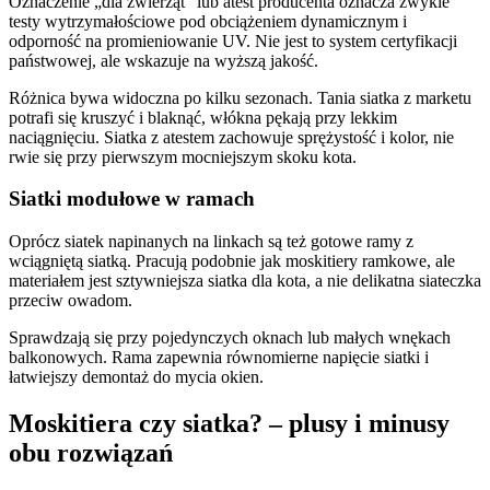
Oznaczenie „dla zwierząt” lub atest producenta oznacza zwykle
testy wytrzymałościowe pod obciążeniem dynamicznym i
odporność na promieniowanie UV. Nie jest to system certyfikacji
państwowej, ale wskazuje na wyższą jakość.
Różnica bywa widoczna po kilku sezonach. Tania siatka z marketu
potrafi się kruszyć i blaknąć, włókna pękają przy lekkim
naciągnięciu. Siatka z atestem zachowuje sprężystość i kolor, nie
rwie się przy pierwszym mocniejszym skoku kota.
Siatki modułowe w ramach
Oprócz siatek napinanych na linkach są też gotowe ramy z
wciągniętą siatką. Pracują podobnie jak moskitiery ramkowe, ale
materiałem jest sztywniejsza siatka dla kota, a nie delikatna siateczka
przeciw owadom.
Sprawdzają się przy pojedynczych oknach lub małych wnękach
balkonowych. Rama zapewnia równomierne napięcie siatki i
łatwiejszy demontaż do mycia okien.
Moskitiera czy siatka? – plusy i minusy
obu rozwiązań