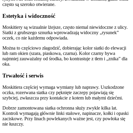
często są szeroko otwierane.
Estetyka i widoczność
Moskitiery są wizualnie lżejsze, często niemal niewidoczne z ulicy.
Siatki z grubszego sznurka wprowadzają widoczny „rysunek”
oczek, co nie każdemu odpowiada.
Można to częściowo złagodzić, dobierając kolor siatki do elewacji
lub ram okien (szara, piaskowa, czarna). Kolor czarny bywa
najmniej zauważalny od środka, bo kontrastuje z tłem i „znika” dla
oka.
Trwałość i serwis
Moskitiera częściej wymaga wymiany lub naprawy. Uszkodzone
oczka, rozerwana siatka czy pęknięte zaczepy pojawiają się
szybciej, zwłaszcza przy kontakcie z kotem lub małymi dziećmi.
Dobrze zamontowana siatka ochronna służy zwykle kilka lat.
Kontroli wymagają głównie linki stalowe, napinacze, kołki i opaski
zaciskowe. Przy linach powlekanych ważne jest, czy powłoka się
nie łuszczy.