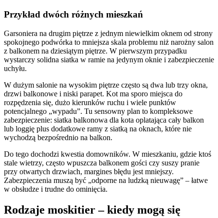
Przykład dwóch różnych mieszkań
Garsoniera na drugim piętrze z jednym niewielkim oknem od strony
spokojnego podwórka to mniejsza skala problemu niż narożny salon
z balkonem na dziesiątym piętrze. W pierwszym przypadku
wystarczy solidna siatka w ramie na jedynym oknie i zabezpieczenie
uchyłu.
W dużym salonie na wysokim piętrze często są dwa lub trzy okna,
drzwi balkonowe i niski parapet. Kot ma sporo miejsca do
rozpędzenia się, dużo kierunków ruchu i wiele punktów
potencjalnego „wypadu”. Tu sensowny plan to kompleksowe
zabezpieczenie: siatka balkonowa dla kota oplatająca cały balkon
lub loggię plus dodatkowe ramy z siatką na oknach, które nie
wychodzą bezpośrednio na balkon.
Do tego dochodzi kwestia domowników. W mieszkaniu, gdzie ktoś
stale wietrzy, często wpuszcza balkonem gości czy suszy pranie
przy otwartych drzwiach, margines błędu jest mniejszy.
Zabezpieczenia muszą być „odporne na ludzką nieuwagę” – łatwe
w obsłudze i trudne do ominięcia.
Rodzaje moskitier – kiedy mogą się