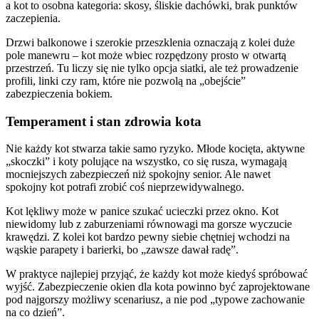
a kot to osobna kategoria: skosy, śliskie dachówki, brak punktów
zaczepienia.
Drzwi balkonowe i szerokie przeszklenia oznaczają z kolei duże
pole manewru – kot może wbiec rozpędzony prosto w otwartą
przestrzeń. Tu liczy się nie tylko opcja siatki, ale też prowadzenie
profili, linki czy ram, które nie pozwolą na „obejście”
zabezpieczenia bokiem.
Temperament i stan zdrowia kota
Nie każdy kot stwarza takie samo ryzyko. Młode kocięta, aktywne
„skoczki” i koty polujące na wszystko, co się rusza, wymagają
mocniejszych zabezpieczeń niż spokojny senior. Ale nawet
spokojny kot potrafi zrobić coś nieprzewidywalnego.
Kot lękliwy może w panice szukać ucieczki przez okno. Kot
niewidomy lub z zaburzeniami równowagi ma gorsze wyczucie
krawędzi. Z kolei kot bardzo pewny siebie chętniej wchodzi na
wąskie parapety i barierki, bo „zawsze dawał radę”.
W praktyce najlepiej przyjąć, że każdy kot może kiedyś spróbować
wyjść. Zabezpieczenie okien dla kota powinno być zaprojektowane
pod najgorszy możliwy scenariusz, a nie pod „typowe zachowanie
na co dzień”.