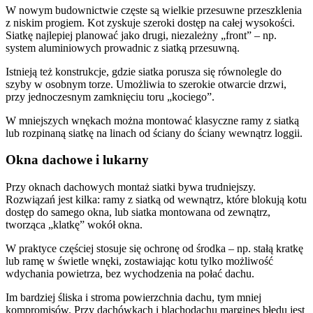
W nowym budownictwie częste są wielkie przesuwne przeszklenia
z niskim progiem. Kot zyskuje szeroki dostęp na całej wysokości.
Siatkę najlepiej planować jako drugi, niezależny „front” – np.
system aluminiowych prowadnic z siatką przesuwną.
Istnieją też konstrukcje, gdzie siatka porusza się równolegle do
szyby w osobnym torze. Umożliwia to szerokie otwarcie drzwi,
przy jednoczesnym zamknięciu toru „kociego”.
W mniejszych wnękach można montować klasyczne ramy z siatką
lub rozpinaną siatkę na linach od ściany do ściany wewnątrz loggii.
Okna dachowe i lukarny
Przy oknach dachowych montaż siatki bywa trudniejszy.
Rozwiązań jest kilka: ramy z siatką od wewnątrz, które blokują kotu
dostęp do samego okna, lub siatka montowana od zewnątrz,
tworząca „klatkę” wokół okna.
W praktyce częściej stosuje się ochronę od środka – np. stałą kratkę
lub ramę w świetle wnęki, zostawiając kotu tylko możliwość
wdychania powietrza, bez wychodzenia na połać dachu.
Im bardziej śliska i stroma powierzchnia dachu, tym mniej
kompromisów. Przy dachówkach i blachodachu margines błędu jest