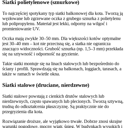
Siatki polietylenowe (sznurkowe)
To najczęściej spotykany typ siatki balkonowej dla kota. Tworzą ją
węzłowane lub zgrzewane oczka z grubego sznurka z polietylenu
lub polipropylenu. Materiał jest lekki, odporny na wilgoć i
promieniowanie UV.
Oczka mają zwykle 30–50 mm. Dla większości kotów optymalne
jest 30–40 mm – kot nie przecisną się, a siatka nie ogranicza
znacząco widoczności. Grubość sznurka (np. 1,5–3 mm) przekłada
się na sztywność i odporność na gryzienie.
Takie siatki montuje się na linach stalowych lub bezpośrednio do
ściany i profili. Sprawdzają się na balkonach, loggiach, tarasach, a
także w ramach w świetle okna.
Siatki stalowe (druciane, nierdzewne)
Siatki stalowe powstają z cienkich drutów stalowych lub
nierdzewnych, często spawanych lub plecionych. Tworzą sztywną,
trudną do odkształcenia płaszczyznę. Są praktycznie nie do
przegryzienia dla kota.
Rozwiązanie droższe, ale wyjątkowo trwałe. Dobrze znosi skrajne
warunki pogodowe, mocny wiatr, śnieg. W budynkach wysokich i