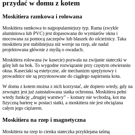
przydać w domu z kotem
Moskitiera ramkowa i rolowana
Moskitiera ramkowa to najpopularniejszy typ. Rama (zwykle
aluminiowa lub PVC) jest dopasowana do wymiarów okna i
mocowana za pomocą zaczepów lub blaszek do ościeżnicy. Taka
moskitiera jest stabilniejsza niż wersje na rzep, ale nadal
projektowana głównie z myślą o owadach.
Moskitiera rolowana (w kasecie) pozwala na zwijanie siateczki w
górę lub na bok. To wygodne rozwiązanie przy częstym otwieraniu
okna. Kaseciaki są estetyczne, ale mechanizm sprężynowy i
prowadnice nie są przystosowane do ciągłego napierania kota.
W domu z kotem można z nich korzystać, ale dopiero wtedy, gdy na
zewnątrz jest już zainstalowana siatka ochronna. Moskitiera pełni
wtedy funkcję „drugiej warstwy” – komary nie wchodzą, kot ma
fizyczną barierę w postaci siatki, a moskitiera nie jest obciążana
całym jego ciężarem.
Moskitiera na rzep i magnetyczna
Moskitiera na rzep to cienka siateczka przyklejana taśmą