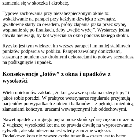
zamienia się w skoczka i akrobatę.
Typowe zachowania przy niezabezpieczonym oknie to:
wskakiwanie na parapet przy każdym dźwięku z zewnątrz,
gwałtowne starty za owadem, próby złapania ptaka przez szybę,
wspinanie się po firankach, żeby „wejść wyżej”. Wystarczy jedna
chwila nieuwagi, by kot wyleciał za okno podczas takiego skoku.
Ryzyko jest tym większe, im węższy parapet i im mniej stabilnych
punktów podparcia w pobliżu. Parapet zawalony doniczkami,
suszarką z praniem czy drobnymi dekoracjami to gotowy scenariusz
na poślizgnięcie i upadek.
Konsekwencje „lotów” z okna i upadków z
wysokości
Wielu opiekunów zakłada, że kot „zawsze spada na cztery łapy” i
jakoś sobie poradzi. W praktyce weterynarze regularnie przyjmują
pacjentów po wypadkach z okien i balkonów – z pękniętą miednicą,
złamaniami kończyn, urazami wewnętrznymi lub oddechowymi.
Nawet upadek z drugiego piętra może skończyć się ciężkim urazem.
Z większej wysokości kot ma co prawda chwilę na wyprostowanie
sylwetki, ale siła uderzenia jest wtedy znacznie większa.
Dodatkowo kota nie zawsze czeka trawnik – często jest to beton,