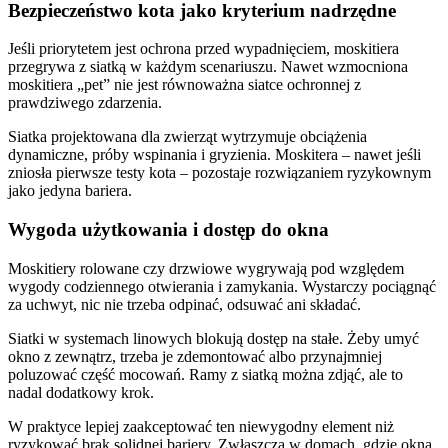
Bezpieczeństwo kota jako kryterium nadrzędne
Jeśli priorytetem jest ochrona przed wypadnięciem, moskitiera
przegrywa z siatką w każdym scenariuszu. Nawet wzmocniona
moskitiera „pet” nie jest równoważna siatce ochronnej z
prawdziwego zdarzenia.
Siatka projektowana dla zwierząt wytrzymuje obciążenia
dynamiczne, próby wspinania i gryzienia. Moskitera – nawet jeśli
zniosła pierwsze testy kota – pozostaje rozwiązaniem ryzykownym
jako jedyna bariera.
Wygoda użytkowania i dostęp do okna
Moskitiery rolowane czy drzwiowe wygrywają pod względem
wygody codziennego otwierania i zamykania. Wystarczy pociągnąć
za uchwyt, nic nie trzeba odpinać, odsuwać ani składać.
Siatki w systemach linowych blokują dostęp na stałe. Żeby umyć
okno z zewnątrz, trzeba je zdemontować albo przynajmniej
poluzować część mocowań. Ramy z siatką można zdjąć, ale to
nadal dodatkowy krok.
W praktyce lepiej zaakceptować ten niewygodny element niż
ryzykować brak solidnej bariery. Zwłaszcza w domach, gdzie okna