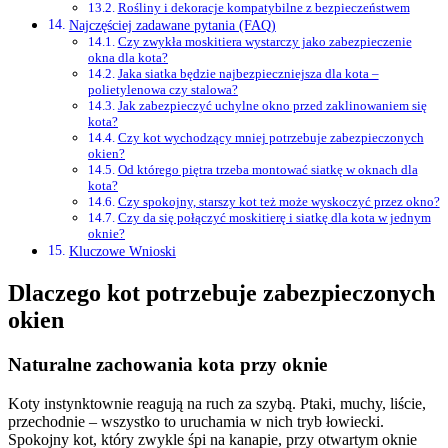
Rośliny i dekoracje kompatybilne z bezpieczeństwem
Najczęściej zadawane pytania (FAQ)
Czy zwykła moskitiera wystarczy jako zabezpieczenie
okna dla kota?
Jaka siatka będzie najbezpieczniejsza dla kota –
polietylenowa czy stalowa?
Jak zabezpieczyć uchylne okno przed zaklinowaniem się
kota?
Czy kot wychodzący mniej potrzebuje zabezpieczonych
okien?
Od którego piętra trzeba montować siatkę w oknach dla
kota?
Czy spokojny, starszy kot też może wyskoczyć przez okno?
Czy da się połączyć moskitierę i siatkę dla kota w jednym
oknie?
Kluczowe Wnioski
Dlaczego kot potrzebuje zabezpieczonych
okien
Naturalne zachowania kota przy oknie
Koty instynktownie reagują na ruch za szybą. Ptaki, muchy, liście,
przechodnie – wszystko to uruchamia w nich tryb łowiecki.
Spokojny kot, który zwykle śpi na kanapie, przy otwartym oknie