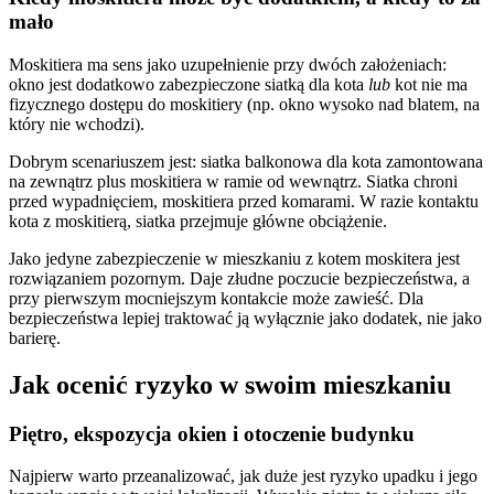
mało
Moskitiera ma sens jako uzupełnienie przy dwóch założeniach:
okno jest dodatkowo zabezpieczone siatką dla kota
lub
kot nie ma
fizycznego dostępu do moskitiery (np. okno wysoko nad blatem, na
który nie wchodzi).
Dobrym scenariuszem jest: siatka balkonowa dla kota zamontowana
na zewnątrz plus moskitiera w ramie od wewnątrz. Siatka chroni
przed wypadnięciem, moskitiera przed komarami. W razie kontaktu
kota z moskitierą, siatka przejmuje główne obciążenie.
Jako jedyne zabezpieczenie w mieszkaniu z kotem moskitera jest
rozwiązaniem pozornym. Daje złudne poczucie bezpieczeństwa, a
przy pierwszym mocniejszym kontakcie może zawieść. Dla
bezpieczeństwa lepiej traktować ją wyłącznie jako dodatek, nie jako
barierę.
Jak ocenić ryzyko w swoim mieszkaniu
Piętro, ekspozycja okien i otoczenie budynku
Najpierw warto przeanalizować, jak duże jest ryzyko upadku i jego