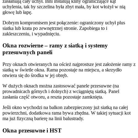
zasłaniają cały uchył. Inni instalują kliny ograniczające kąt
uchylenia, tak by szczelina była zbyt mała, by kot włożył w nią
głowę lub łapę.
Dobrym kompromisem jest połączenie: ograniczony uchył plus
siatka lub krata po zewnętrznej stronie. Zapobiega to i
zakleszczeniu, i wypadnięciu.
Okna rozwierne – ramy z siatką i systemy
przesuwnych paneli
Przy oknach otwieranych na oścież najprostsze jest założenie ramy z
siatką w świetle okna. Rama pozostaje na miejscu, a skrzydło
otwiera się do środka w jej obręb.
W dużych oknach można zastosować panele przesuwne (na
prowadnicach górnych i dolnych) z wciągniętą siatką. Panel
zasłania część otworu, a reszta pozostaje zamknięta.
Jeśli okno wychodzi na balkon zabezpieczony już siatką na całej
powierzchni, dodatkowa rama bywa zbędna. W takiej sytuacji kot
ma już fizyczną barierę na linii balustrady.
Okna przesuwne i HST