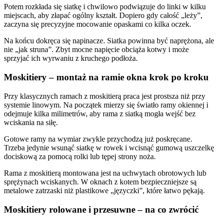
Potem rozkłada się siatkę i chwilowo podwiązuje do linki w kilku
miejscach, aby złapać ogólny kształt. Dopiero gdy całość „leży”,
zaczyna się precyzyjne mocowanie opaskami co kilka oczek.
Na końcu dokręca się napinacze. Siatka powinna być naprężona, ale
nie „jak struna”. Zbyt mocne napięcie obciąża kotwy i może
sprzyjać ich wyrwaniu z kruchego podłoża.
Moskitiery – montaż na ramie okna krok po kroku
Przy klasycznych ramach z moskitierą praca jest prostsza niż przy
systemie linowym. Na początek mierzy się światło ramy okiennej i
odejmuje kilka milimetrów, aby rama z siatką mogła wejść bez
wciskania na siłę.
Gotowe ramy na wymiar zwykle przychodzą już poskręcane.
Trzeba jedynie wsunąć siatkę w rowek i wcisnąć gumową uszczelkę
dociskową za pomocą rolki lub tępej strony noża.
Rama z moskitierą montowana jest na uchwytach obrotowych lub
sprężynach wciskanych. W oknach z kotem bezpieczniejsze są
metalowe zatrzaski niż plastikowe „języczki”, które łatwo pękają.
Moskitiery rolowane i przesuwne – na co zwrócić