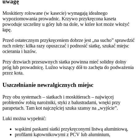
uwagę
Moskitiery rolowane (w kasecie) wymagają idealnego
wypoziomowania prowadnic. Krzywo przykręcona kaseta
powoduje szczeliny u góry lub na dole, w które kot może włożyć
łapę.
Przed ostatecznym przykręceniem dobrze jest „na sucho” sprawdzić
ruch rolety: kilka razy opuszczać i podnosić siatkę, szukać miejsc
ocierania i luzów.
Przy drzwiach przesuwnych siatka powinna mieć solidny dolny
próg lub prowadnicę. Luźno wiszący dół to zachęta do podważenia
przez kota.
Uszczelnianie newralgicznych miejsc
Przy obu systemach – siatkach i moskitierach – najwięcej
problemów robią narożniki, styki z balustradami, wnęki przy
parapetach. Tam kot najczęściej szuka szansy na „wyjście”.
Luki można wypełnić:
wąskimi paskami siatki przykręconymi listwą aluminiową,
profilami kątownikowymi z PCV lub aluminium,