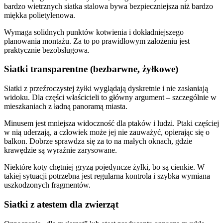
bardzo wietrznych siatka stalowa bywa bezpieczniejsza niż bardzo
miękka polietylenowa.
Wymaga solidnych punktów kotwienia i dokładniejszego
planowania montażu. Za to po prawidłowym założeniu jest
praktycznie bezobsługowa.
Siatki transparentne (bezbarwne, żyłkowe)
Siatki z przeźroczystej żyłki wyglądają dyskretnie i nie zasłaniają
widoku. Dla części właścicieli to główny argument – szczególnie w
mieszkaniach z ładną panoramą miasta.
Minusem jest mniejsza widoczność dla ptaków i ludzi. Ptaki częściej
w nią uderzają, a człowiek może jej nie zauważyć, opierając się o
balkon. Dobrze sprawdza się za to na małych oknach, gdzie
krawędzie są wyraźnie zarysowane.
Niektóre koty chętniej gryzą pojedyncze żyłki, bo są cienkie. W
takiej sytuacji potrzebna jest regularna kontrola i szybka wymiana
uszkodzonych fragmentów.
Siatki z atestem dla zwierząt