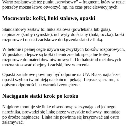
Warto zaplanować też punkt „serwisowy” – fragment, który w razie
potrzeby można łatwo otworzyć, np. na czas prac elewacyjnych.
Mocowania: kołki, linki stalowe, opaski
Standardowy zestaw to: linka stalowa (powlekana lub goła),
napinacze (śruby rzymskie), uchwyty do ściany (haki, oczka), kołki
rozporowe i opaski zaciskowe do łączenia siatki z linką.
W betonie i pełnej cegle używa się zwykłych kołków rozporowych.
W pustakach lepsze są kołki chemiczne lub specjalne kotwy
rozporowe do materiałów otworowych. Do balustrad metalowych
można stosować obejmy i zaciski, bez wiercenia.
Opaski zaciskowe powinny być odporne na UV. Białe, najtańsze
opaski szybko twardnieją na słońcu i pękają. Lepsze są czarne, z
opisem odporności na warunki zewnętrzne.
Naciąganie siatki krok po kroku
Najpierw montuje się linkę obwodową: zaczynając od jednego
narożnika, prowadzi się linkę przez wszystkie uchwyty, montując
po drodze napinacze. Linka nie powinna się krzyżować ani ostro
załamywać.