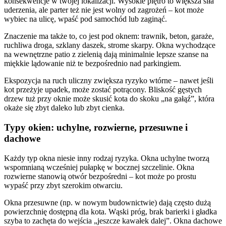
konsekwencje w twojej lokalizacji. Wysokie piętro to większa siła
uderzenia, ale parter też nie jest wolny od zagrożeń – kot może
wybiec na ulicę, wpaść pod samochód lub zaginąć.
Znaczenie ma także to, co jest pod oknem: trawnik, beton, garaże,
ruchliwa droga, szklany daszek, strome skarpy. Okna wychodzące
na wewnętrzne patio z zielenią dają minimalnie lepsze szanse na
miękkie lądowanie niż te bezpośrednio nad parkingiem.
Ekspozycja na ruch uliczny zwiększa ryzyko wtórne – nawet jeśli
kot przeżyje upadek, może zostać potrącony. Bliskość gęstych
drzew tuż przy oknie może skusić kota do skoku „na gałąź”, która
okaże się zbyt daleko lub zbyt cienka.
Typy okien: uchylne, rozwierne, przesuwne i
dachowe
Każdy typ okna niesie inny rodzaj ryzyka. Okna uchylne tworzą
wspomnianą wcześniej pułapkę w bocznej szczelinie. Okna
rozwierne stanowią otwór bezpośredni – kot może po prostu
wypaść przy zbyt szerokim otwarciu.
Okna przesuwne (np. w nowym budownictwie) dają często dużą
powierzchnię dostępną dla kota. Wąski próg, brak barierki i gładka
szyba to zachęta do wejścia „jeszcze kawałek dalej”. Okna dachowe