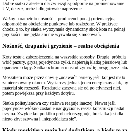
Dobre siatki z atestem dla zwierząt są odporne na promieniowanie
UV, deszcz, mróz i długotrwałe naprężenie.
Ważny parametr to nośność – producenci podają orientacyjną
odporność na obciążenie punktowe lub rozłożone. W praktyce
chodzi o to, by siatka wytrzymała dynamiczny skok kota na pełnej
prędkości i nie pękła ani nie wyrwała się z mocowań.
Nośność, drapanie i gryzienie – realne obciążenia
Koty testują zabezpieczenia na wszystkie sposoby. Drapią, próbują
wbić pazury, gryzą pojedyncze żyłki, napierają klatką piersiową lub
oparciem o łapy. Siatka ochronna musi utrzymać tę presję przez lata.
Moskitiera może przez chwilę „udawać” barierę, jeśli kot jest mało
zainteresowany oknem. Wystarczy jednak jeden energiczny atak, by
materiał się rozszedł. Rozdarcie zaczyna się od pojedynczej nici,
potem powiększa przy każdym dotyku.
Siatka polietylenowa czy stalowa reaguje inaczej. Nawet jeśli
pojedyncze włókno zostanie nadgryzione, reszta konstrukcji nadal
trzyma. Zwykle kot po kilku próbach rezygnuje, bo siatka jest dla
niego zbyt sztywna i „niepoddająca się”.
Kiedy moskitiera może być dodatkiem, a kiedy to za