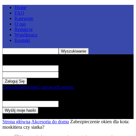
Home
FAQ
Kategorie
O nas
Redakcja
Współpraca
Kontakt
Zaloguj
Witamy! Zaloguj się na swoje konto
Twoja nazwa użytkownika
Twoje hasło
Zapomniałeś hasła? sprowadź pomoc
Odzyskiwanie hasła
Odzyskaj swoje hasło
Twój e-mail
Hasło zostanie wysłane e-mailem.
Strona główna
Akcesoria do domu
Zabezpieczenie okien dla kota:
moskitiera czy siatka?