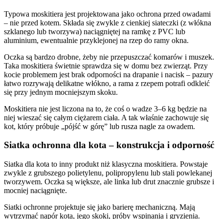
Typowa moskitiera jest projektowana jako ochrona przed owadami
– nie przed kotem. Składa się zwykle z cienkiej siateczki (z włókna
szklanego lub tworzywa) naciągniętej na ramkę z PVC lub
aluminium, ewentualnie przyklejonej na rzep do ramy okna.
Oczka są bardzo drobne, żeby nie przepuszczać komarów i muszek.
Taka moskitiera świetnie sprawdza się w domu bez zwierząt. Przy
kocie problemem jest brak odporności na drapanie i nacisk – pazury
łatwo rozrywają delikatne włókno, a rama z rzepem potrafi odkleić
się przy jednym mocniejszym skoku.
Moskitiera nie jest liczona na to, że coś o wadze 3–6 kg będzie na
niej wieszać się całym ciężarem ciała. A tak właśnie zachowuje się
kot, który próbuje „pójść w górę” lub rusza nagle za owadem.
Siatka ochronna dla kota – konstrukcja i odporność
Siatka dla kota to inny produkt niż klasyczna moskitiera. Powstaje
zwykle z grubszego polietylenu, polipropylenu lub stali powlekanej
tworzywem. Oczka są większe, ale linka lub drut znacznie grubsze i
mocniej naciągnięte.
Siatki ochronne projektuje się jako barierę mechaniczną. Mają
wytrzymać napór kota, jego skoki, próby wspinania i gryzienia.