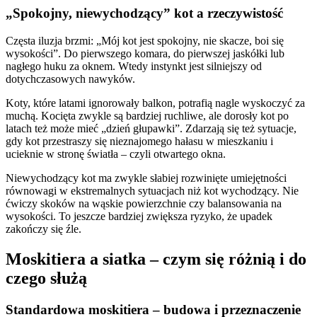
„Spokojny, niewychodzący” kot a rzeczywistość
Częsta iluzja brzmi: „Mój kot jest spokojny, nie skacze, boi się
wysokości”. Do pierwszego komara, do pierwszej jaskółki lub
nagłego huku za oknem. Wtedy instynkt jest silniejszy od
dotychczasowych nawyków.
Koty, które latami ignorowały balkon, potrafią nagle wyskoczyć za
muchą. Kocięta zwykle są bardziej ruchliwe, ale dorosły kot po
latach też może mieć „dzień głupawki”. Zdarzają się też sytuacje,
gdy kot przestraszy się nieznajomego hałasu w mieszkaniu i
ucieknie w stronę światła – czyli otwartego okna.
Niewychodzący kot ma zwykle słabiej rozwinięte umiejętności
równowagi w ekstremalnych sytuacjach niż kot wychodzący. Nie
ćwiczy skoków na wąskie powierzchnie czy balansowania na
wysokości. To jeszcze bardziej zwiększa ryzyko, że upadek
zakończy się źle.
Moskitiera a siatka – czym się różnią i do
czego służą
Standardowa moskitiera – budowa i przeznaczenie