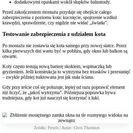
dodatkowymi opaskami wokół słupków balustrady.
Przed zakończeniem montażu przydaje się obejście całego
zabezpieczenia z poziomu kota: kucnięcie, spojrzenie wzdłuż
krawędzi, sprawdzenie, czy nigdzie nie widać „światła”.
Testowanie zabezpieczenia z udziałem kota
Po montażu nie zostawia się kota samego przy nowej siatce. Przez
kilka pierwszych dni warto być w pobliżu, gdy okno lub balkon są
otwarte.
Koty często testują nową barierę skokiem, wspinaczką lub
gryzieniem. Jeśli konstrukcja to wytrzyma bez trzasków i przesunięć
– zwykle później traktowana jest jak stała ściana.
Gdy przy teście coś się poluzuje, lepiej od razu poprawić element
niż liczyć, że „jakoś wytrzyma”. Późniejsza poprawka bywa
trudniejsza, gdy kot już nauczył się korzystać z luki.
Źródło: Pexels | Autor: Chris Thornton