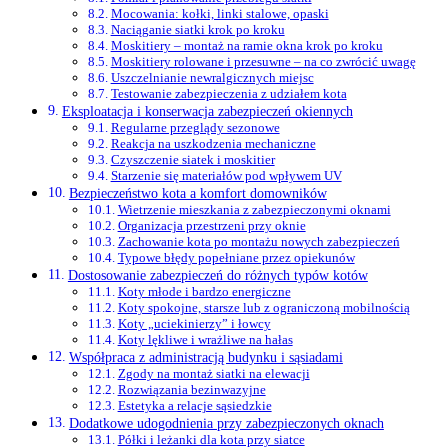
Mocowania: kołki, linki stalowe, opaski
Naciąganie siatki krok po kroku
Moskitiery – montaż na ramie okna krok po kroku
Moskitiery rolowane i przesuwne – na co zwrócić uwagę
Uszczelnianie newralgicznych miejsc
Testowanie zabezpieczenia z udziałem kota
Eksploatacja i konserwacja zabezpieczeń okiennych
Regularne przeglądy sezonowe
Reakcja na uszkodzenia mechaniczne
Czyszczenie siatek i moskitier
Starzenie się materiałów pod wpływem UV
Bezpieczeństwo kota a komfort domowników
Wietrzenie mieszkania z zabezpieczonymi oknami
Organizacja przestrzeni przy oknie
Zachowanie kota po montażu nowych zabezpieczeń
Typowe błędy popełniane przez opiekunów
Dostosowanie zabezpieczeń do różnych typów kotów
Koty młode i bardzo energiczne
Koty spokojne, starsze lub z ograniczoną mobilnością
Koty „uciekinierzy” i łowcy
Koty lękliwe i wrażliwe na hałas
Współpraca z administracją budynku i sąsiadami
Zgody na montaż siatki na elewacji
Rozwiązania bezinwazyjne
Estetyka a relacje sąsiedzkie
Dodatkowe udogodnienia przy zabezpieczonych oknach
Półki i leżanki dla kota przy siatce