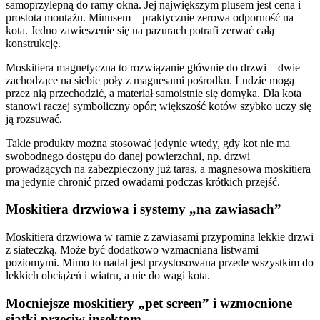
samoprzylepną do ramy okna. Jej największym plusem jest cena i
prostota montażu. Minusem – praktycznie zerowa odporność na
kota. Jedno zawieszenie się na pazurach potrafi zerwać całą
konstrukcję.
Moskitiera magnetyczna to rozwiązanie głównie do drzwi – dwie
zachodzące na siebie poły z magnesami pośrodku. Ludzie mogą
przez nią przechodzić, a materiał samoistnie się domyka. Dla kota
stanowi raczej symboliczny opór; większość kotów szybko uczy się
ją rozsuwać.
Takie produkty można stosować jedynie wtedy, gdy kot nie ma
swobodnego dostępu do danej powierzchni, np. drzwi
prowadzących na zabezpieczony już taras, a magnesowa moskitiera
ma jedynie chronić przed owadami podczas krótkich przejść.
Moskitiera drzwiowa i systemy „na zawiasach”
Moskitiera drzwiowa w ramie z zawiasami przypomina lekkie drzwi
z siateczką. Może być dodatkowo wzmacniana listwami
poziomymi. Mimo to nadal jest przystosowana przede wszystkim do
lekkich obciążeń i wiatru, a nie do wagi kota.
Mocniejsze moskitiery „pet screen” i wzmocnione
siatki przeciw insektom