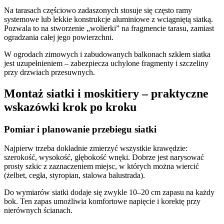
Na tarasach częściowo zadaszonych stosuje się często ramy
systemowe lub lekkie konstrukcje aluminiowe z wciągniętą siatką.
Pozwala to na stworzenie „wolierki” na fragmencie tarasu, zamiast
ogradzania całej jego powierzchni.
W ogrodach zimowych i zabudowanych balkonach szkłem siatka
jest uzupełnieniem – zabezpiecza uchylone fragmenty i szczeliny
przy drzwiach przesuwnych.
Montaż siatki i moskitiery – praktyczne
wskazówki krok po kroku
Pomiar i planowanie przebiegu siatki
Najpierw trzeba dokładnie zmierzyć wszystkie krawędzie:
szerokość, wysokość, głębokość wnęki. Dobrze jest narysować
prosty szkic z zaznaczeniem miejsc, w których można wiercić
(żelbet, cegła, styropian, stalowa balustrada).
Do wymiarów siatki dodaje się zwykle 10–20 cm zapasu na każdy
bok. Ten zapas umożliwia komfortowe napięcie i korektę przy
nierównych ścianach.