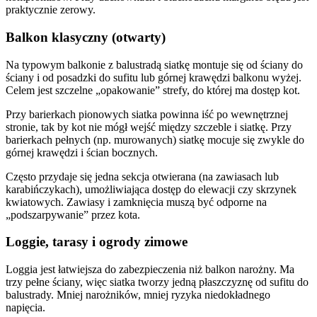
praktycznie zerowy.
Balkon klasyczny (otwarty)
Na typowym balkonie z balustradą siatkę montuje się od ściany do
ściany i od posadzki do sufitu lub górnej krawędzi balkonu wyżej.
Celem jest szczelne „opakowanie” strefy, do której ma dostęp kot.
Przy barierkach pionowych siatka powinna iść po wewnętrznej
stronie, tak by kot nie mógł wejść między szczeble i siatkę. Przy
barierkach pełnych (np. murowanych) siatkę mocuje się zwykle do
górnej krawędzi i ścian bocznych.
Często przydaje się jedna sekcja otwierana (na zawiasach lub
karabińczykach), umożliwiająca dostęp do elewacji czy skrzynek
kwiatowych. Zawiasy i zamknięcia muszą być odporne na
„podszarpywanie” przez kota.
Loggie, tarasy i ogrody zimowe
Loggia jest łatwiejsza do zabezpieczenia niż balkon narożny. Ma
trzy pełne ściany, więc siatka tworzy jedną płaszczyznę od sufitu do
balustrady. Mniej narożników, mniej ryzyka niedokładnego
napięcia.