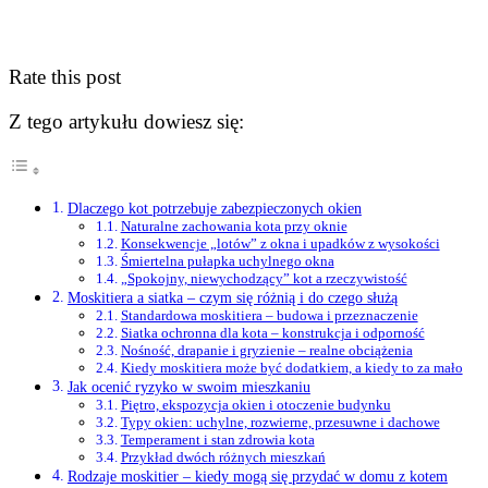
Rate this post
Z tego artykułu dowiesz się:
Dlaczego kot potrzebuje zabezpieczonych okien
Naturalne zachowania kota przy oknie
Konsekwencje „lotów” z okna i upadków z wysokości
Śmiertelna pułapka uchylnego okna
„Spokojny, niewychodzący” kot a rzeczywistość
Moskitiera a siatka – czym się różnią i do czego służą
Standardowa moskitiera – budowa i przeznaczenie
Siatka ochronna dla kota – konstrukcja i odporność
Nośność, drapanie i gryzienie – realne obciążenia
Kiedy moskitiera może być dodatkiem, a kiedy to za mało
Jak ocenić ryzyko w swoim mieszkaniu
Piętro, ekspozycja okien i otoczenie budynku
Typy okien: uchylne, rozwierne, przesuwne i dachowe
Temperament i stan zdrowia kota
Przykład dwóch różnych mieszkań
Rodzaje moskitier – kiedy mogą się przydać w domu z kotem